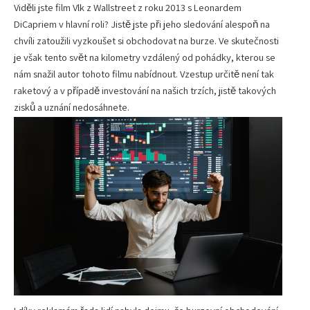
Viděli jste film Vlk z Wallstreet z roku 2013 s Leonardem
DiCapriem v hlavní roli? Jistě jste při jeho sledování alespoň na
chvíli zatoužili vyzkoušet si obchodovat na burze. Ve skutečnosti
je však tento svět na kilometry vzdálený od pohádky, kterou se
nám snažil autor tohoto filmu nabídnout. Vzestup určitě není tak
raketový a v případě investování na našich trzích, jistě takových
zisků a uznání nedosáhnete.