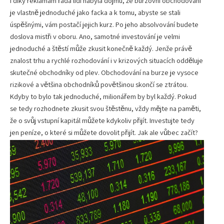
I díky reklamám řada lidí nabyla dojmu, že burzovní obchodování
je vlastně jednoduché jako facka a k tomu, abyste se stali
úspěšnými, vám postačí jejich kurz. Po jeho absolvování budete
doslova mistři v oboru. Ano, samotné investování je velmi
jednoduché a štěstí může zkusit konečně každý. Jenže právě
znalost trhu a rychlé rozhodování i v krizových situacích odděluje
skutečné obchodníky od plev. Obchodování na burze je vysoce
rizikové a většina obchodníků povětšinou skončí se ztrátou.
Kdyby to bylo tak jednoduché, milionářem by byl každý. Pokud
se tedy rozhodnete zkusit svou štěstěnu, vždy mějte na paměti,
že o svůj vstupní kapitál můžete kdykoliv přijít. Investujte tedy
jen peníze, o které si můžete dovolit přijít. Jak ale vůbec začít?