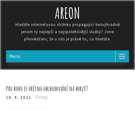
AREON
Hledáte internetovou stránku propagující bezvýhradně
jenom ty nejlepší a nejspolehlivější služby? Jsme
přesvědčeni, že u nás je právě to, co hledáte.
Menu
Pro koho je určeno obchodování na burze?
Firmy
18. 9. 2021