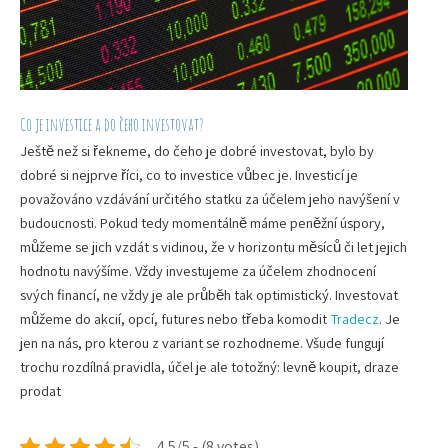
Co je investice a do čeho investovat?
Ještě než si řekneme, do čeho je dobré investovat, bylo by
dobré si nejprve říci, co to investice vůbec je. Investicí je
považováno vzdávání určitého statku za účelem jeho navýšení v
budoucnosti. Pokud tedy momentálně máme peněžní úspory,
můžeme se jich vzdát s vidinou, že v horizontu měsíců či let jejich
hodnotu navýšíme. Vždy investujeme za účelem zhodnocení
svých financí, ne vždy je ale průběh tak optimistický.
Investovat
můžeme do akcií, opcí, futures nebo třeba komodit
Tradecz
. Je
jen na nás, pro kterou z variant se rozhodneme. Všude fungují
trochu rozdílná pravidla, účel je ale totožný: levně koupit, draze
prodat
4.5/5 - (8 votes)