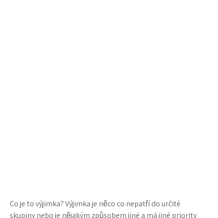
Co je to výjimka? Výjimka je něco co nepatří do určité
skupiny nebo je nějakým způsobem jiné a má jiné priority