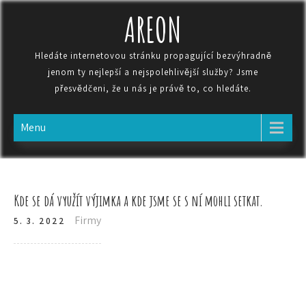
AREON
Hledáte internetovou stránku propagující bezvýhradně
jenom ty nejlepší a nejspolehlivější služby? Jsme
přesvědčeni, že u nás je právě to, co hledáte.
Menu
Kde se dá využít výjimka a kde jsme se s ní mohli setkat.
Firmy
5. 3. 2022