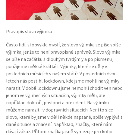
Pravopis slova výjimka
Často lidí, si obvykle myslí, že slovo výjimka se píše spíše
výjimka, jenže to není pravopisně správně. Slovo výjimka
se píše na začátku s dlouhým tvrdým y a po písmenu j
použijeme měkké krátké i. Výjimky, které se děly v
posledních měsících v našem státě. V posledních dvou
letech nás postihl lockdown, kde jsme mohli na výjimky
narazit. V době lockdownu jsme nemohli chodit ven nebo
jenom ve výjimečných situacích, výjimky měli, ale
například doktoři, poslanci a prezident. Na výjimku
můžeme narazit i v dopravních situacích. Není to sice
slovo, které by jsme viděli někde napsané, spíše vyplývá s
dané situace a značení. Například, značky, které nám
dávají zákaz. Přitom značka jasně vymezuje pro koho